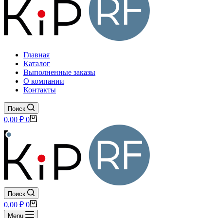
Главная
Каталог
Выполненные заказы
О компании
Контакты
Поиск
Корзина
0,00
₽
0
Поиск
Корзина
0,00
₽
0
Menu