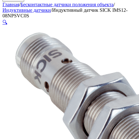
Главная
/
Бесконтактные датчики положения объекта
/
Индуктивные датчики
/
Индуктивный датчик SICK IMS12-
08NPSVC0S
🔍