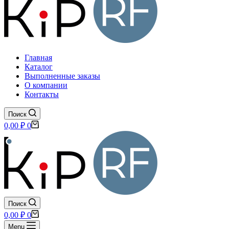
Главная
Каталог
Выполненные заказы
О компании
Контакты
Поиск
Корзина
0,00
₽
0
Поиск
Корзина
0,00
₽
0
Menu