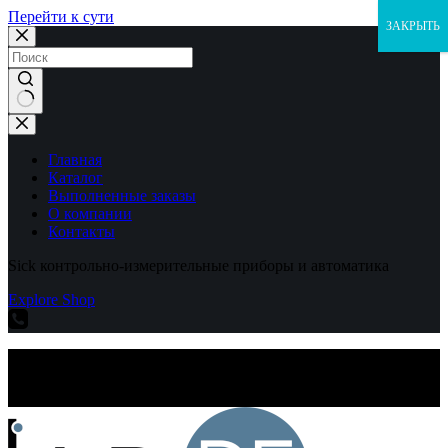
Перейти к сути
ЗАКРЫТЬ
Ничего
не
найдено
Главная
Каталог
Выполненные заказы
О компании
Контакты
Sick контрольно-измерительные приборы и автоматика
Explore Shop
Sick контрольно-измерительные приборы и автоматика