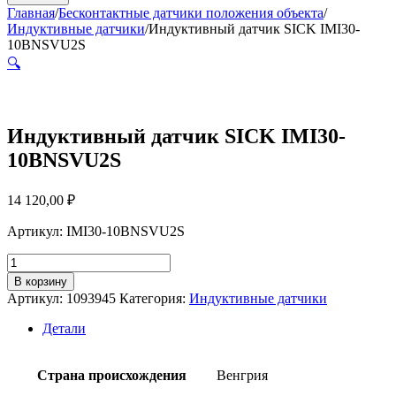
Главная
/
Бесконтактные датчики положения объекта
/
Индуктивные датчики
/
Индуктивный датчик SICK IMI30-
10BNSVU2S
🔍
Индуктивный датчик SICK IMI30-
10BNSVU2S
14 120,00
₽
Артикул: IMI30-10BNSVU2S
Количество
товара
В корзину
Индуктивный
Артикул:
1093945
Категория:
Индуктивные датчики
датчик
SICK
Детали
IMI30-
10BNSVU2S
Страна происхождения
Венгрия