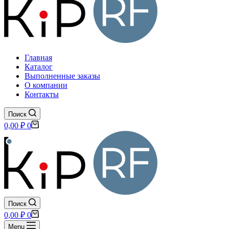
Главная
Каталог
Выполненные заказы
О компании
Контакты
Поиск
Корзина
0,00
₽
0
Поиск
Корзина
0,00
₽
0
Menu