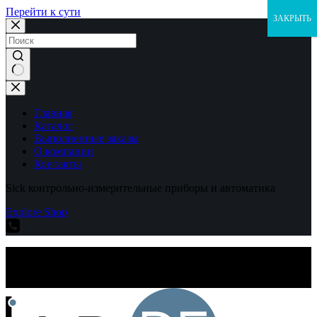
Перейти к сути
ЗАКРЫТЬ
Ничего
не
найдено
Главная
Каталог
Выполненные заказы
О компании
Контакты
Sick контрольно-измерительные приборы и автоматика
Explore Shop
Sick контрольно-измерительные приборы и автоматика