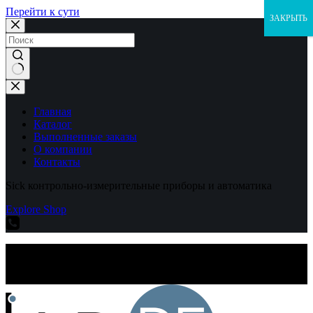
Перейти к сути
ЗАКРЫТЬ
Ничего
не
найдено
Главная
Каталог
Выполненные заказы
О компании
Контакты
Sick контрольно-измерительные приборы и автоматика
Explore Shop
Sick контрольно-измерительные приборы и автоматика