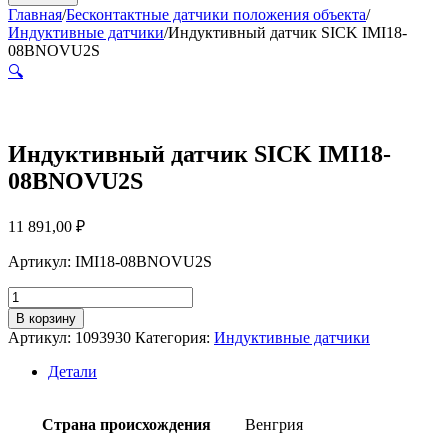
Главная
/
Бесконтактные датчики положения объекта
/
Индуктивные датчики
/
Индуктивный датчик SICK IMI18-
08BNOVU2S
🔍
Индуктивный датчик SICK IMI18-
08BNOVU2S
11 891,00
₽
Артикул: IMI18-08BNOVU2S
Количество
товара
В корзину
Индуктивный
Артикул:
1093930
Категория:
Индуктивные датчики
датчик
SICK
Детали
IMI18-
08BNOVU2S
Страна происхождения
Венгрия