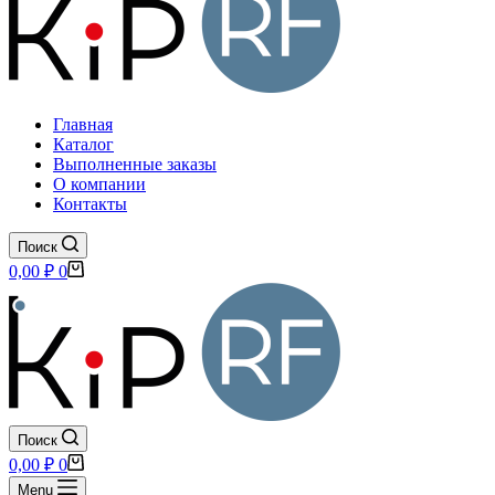
Главная
Каталог
Выполненные заказы
О компании
Контакты
Поиск
Корзина
0,00
₽
0
Поиск
Корзина
0,00
₽
0
Menu