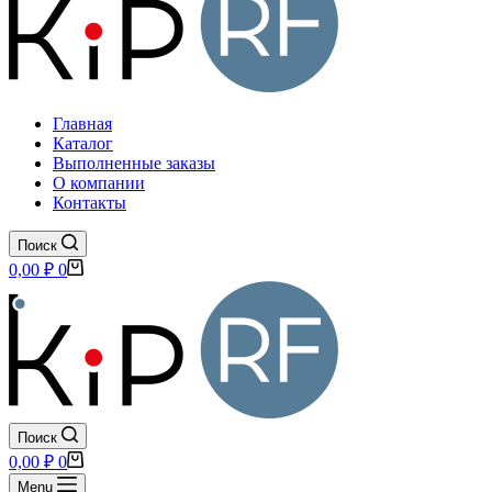
Главная
Каталог
Выполненные заказы
О компании
Контакты
Поиск
Корзина
0,00
₽
0
Поиск
Корзина
0,00
₽
0
Menu