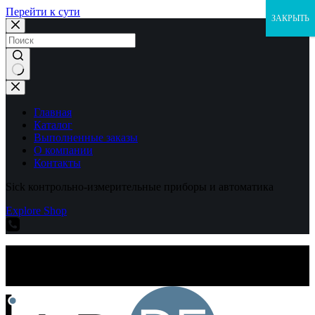
Перейти к сути
ЗАКРЫТЬ
Ничего
не
найдено
Главная
Каталог
Выполненные заказы
О компании
Контакты
Sick контрольно-измерительные приборы и автоматика
Explore Shop
Sick контрольно-измерительные приборы и автоматика