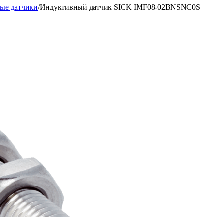
ые датчики
/
Индуктивный датчик SICK IMF08-02BNSNC0S