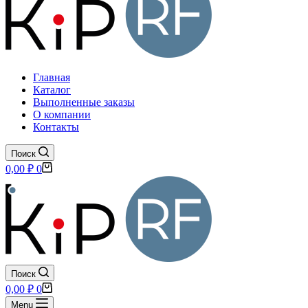
Главная
Каталог
Выполненные заказы
О компании
Контакты
Поиск
Корзина
0,00
₽
0
Поиск
Корзина
0,00
₽
0
Menu