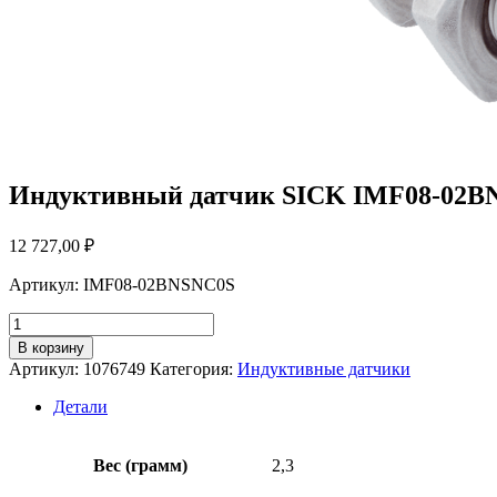
Индуктивный датчик SICK IMF08-02B
12 727,00
₽
Артикул: IMF08-02BNSNC0S
Количество
товара
В корзину
Индуктивный
Артикул:
1076749
Категория:
Индуктивные датчики
датчик
SICK
Детали
IMF08-
02BNSNC0S
Вес (грамм)
2,3