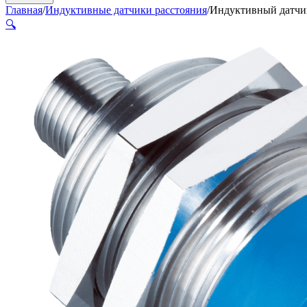
Главная
/
Индуктивные датчики расстояния
/
Индуктивный датч
🔍