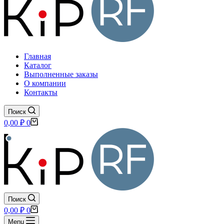
Главная
Каталог
Выполненные заказы
О компании
Контакты
Поиск
Корзина
0,00
₽
0
Поиск
Корзина
0,00
₽
0
Menu