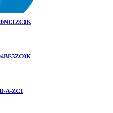
-20NE1ZC0K
-04BE3ZC0K
0B-A-ZC1