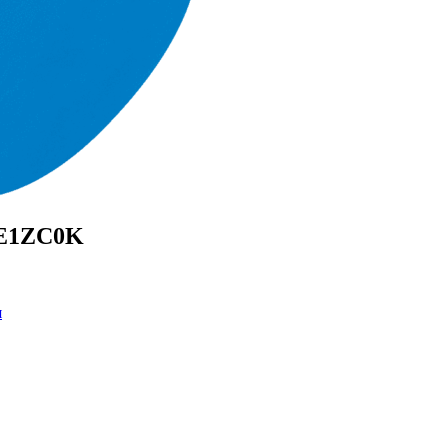
NE1ZC0K
я