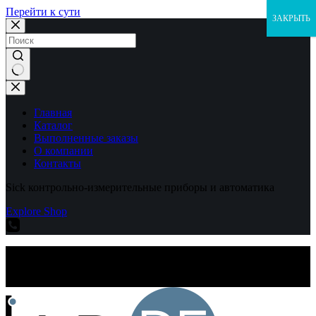
Перейти к сути
ЗАКРЫТЬ
Ничего
не
найдено
Главная
Каталог
Выполненные заказы
О компании
Контакты
Sick контрольно-измерительные приборы и автоматика
Explore Shop
Sick контрольно-измерительные приборы и автоматика