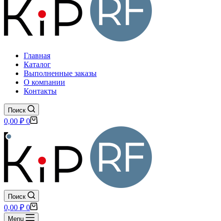
Главная
Каталог
Выполненные заказы
О компании
Контакты
Поиск
Корзина
0,00
₽
0
Поиск
Корзина
0,00
₽
0
Menu