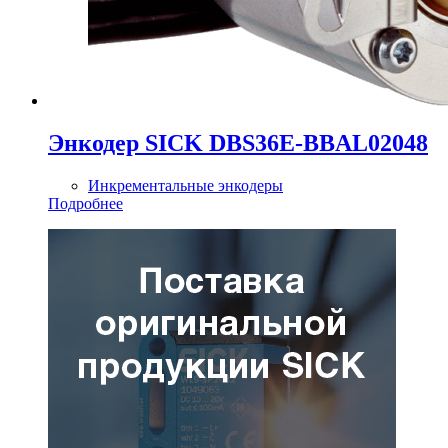
Энкодер SICK DBS36E-BBAL02048
Инкрементальные энкодеры
Подробнее