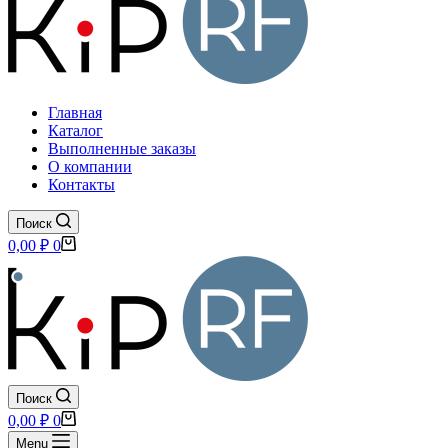
Главная
Каталог
Выполненные заказы
О компании
Контакты
Поиск
Корзина
0,00
₽
0
Поиск
Корзина
0,00
₽
0
Menu