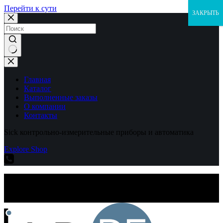
Перейти к сути
ЗАКРЫТЬ
Ничего
не
найдено
Главная
Каталог
Выполненные заказы
О компании
Контакты
Sick контрольно-измерительные приборы и автоматика
Explore Shop
Sick контрольно-измерительные приборы и автоматика