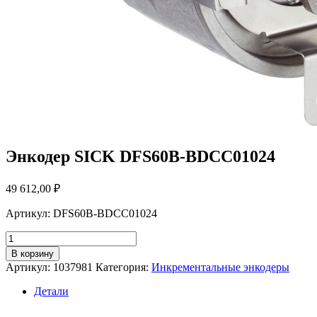
Энкодер SICK DFS60B-BDCC01024
49 612,00
₽
Артикул: DFS60B-BDCC01024
Количество
товара
В корзину
Энкодер
Артикул:
1037981
Категория:
Инкрементальные энкодеры
SICK
DFS60B-
Детали
BDCC01024