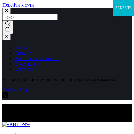
Перейти к сути
ЗАКРЫТЬ
Ничего
не
найдено
Главная
Каталог
Выполненные заказы
О компании
Контакты
Sick контрольно-измерительные приборы и автоматика
Explore Shop
Sick контрольно-измерительные приборы и автоматика