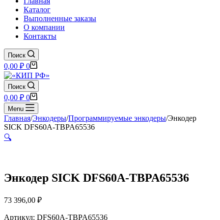
Главная
Каталог
Выполненные заказы
О компании
Контакты
Поиск
Корзина
0,00
₽
0
Поиск
Корзина
0,00
₽
0
Menu
Главная
/
Энкодеры
/
Программируемые энкодеры
/
Энкодер
SICK DFS60A-TBPA65536
🔍
Энкодер SICK DFS60A-TBPA65536
73 396,00
₽
Артикул: DFS60A-TBPA65536