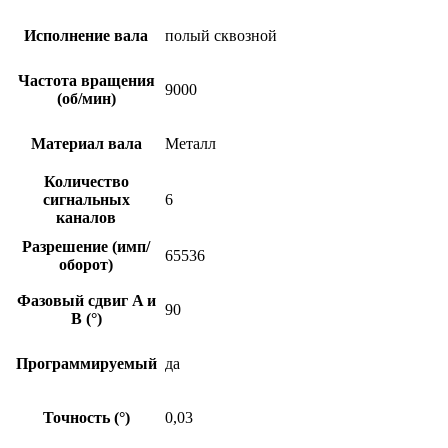
Исполнение вала
полый сквозной
Частота вращения
9000
(об/мин)
Материал вала
Металл
Количество
сигнальных
6
каналов
Разрешение (имп/
65536
оборот)
Фазовый сдвиг A и
90
B (°)
Программируемый
да
Точность (°)
0,03