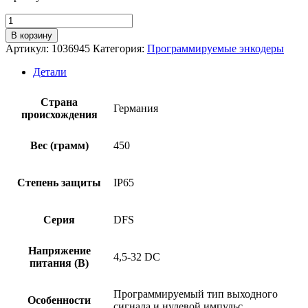
Количество
товара
В корзину
Энкодер
Артикул:
1036945
Категория:
Программируемые энкодеры
SICK
DFS60A-
Детали
TBPA65536
Страна
Германия
происхождения
Вес (грамм)
450
Степень защиты
IP65
Серия
DFS
Напряжение
4,5-32 DC
питания (В)
Программируемый тип выходного
Особенности
сигнала и нулевой импульс