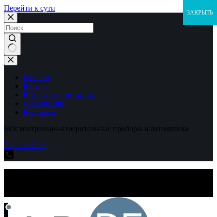
Перейти к сути
ЗАКРЫТЬ
Ничего
не
найдено
Главная
Каталог
Выполненные заказы
О компании
Контакты
Sick контрольно-измерительные приборы и автоматика
Explore Shop
Sick контрольно-измерительные приборы и автоматика