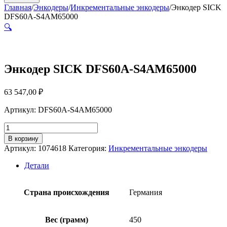
Главная
/
Энкодеры
/
Инкрементальные энкодеры
/
Энкодер SICK
DFS60A-S4AM65000
🔍
Энкодер SICK DFS60A-S4AM65000
63 547,00
₽
Артикул: DFS60A-S4AM65000
Количество
товара
В корзину
Энкодер
Артикул:
1074618
Категория:
Инкрементальные энкодеры
SICK
DFS60A-
Детали
S4AM65000
Страна происхождения
Германия
Вес (грамм)
450