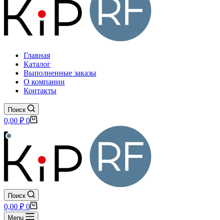
Главная
Каталог
Выполненные заказы
О компании
Контакты
Поиск
Корзина
0,00
₽
0
Поиск
Корзина
0,00
₽
0
Menu