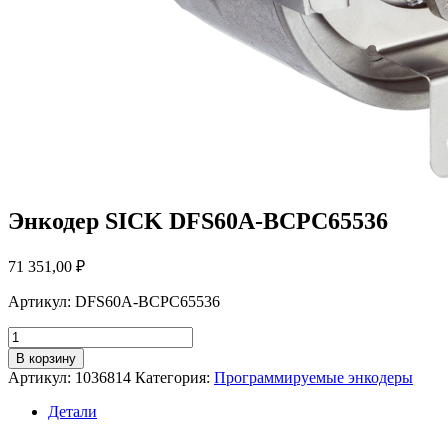
Энкодер SICK DFS60A-BCPC65536
71 351,00
₽
Артикул: DFS60A-BCPC65536
Количество
товара
В корзину
Энкодер
Артикул:
1036814
Категория:
Программируемые энкодеры
SICK
DFS60A-
Детали
BCPC65536