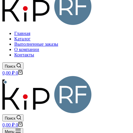
Главная
Каталог
Выполненные заказы
О компании
Контакты
Поиск
Корзина
0,00
₽
0
Поиск
Корзина
0,00
₽
0
Menu