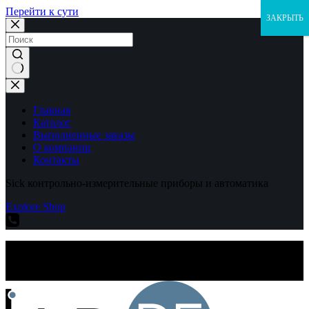
Перейти к сути
ЗАКРЫТЬ
Ничего
не
найдено
Главная
Каталог
Выполненные заказы
О компании
Контакты
Sick контрольно-измерительные приборы и автоматика
Explore Shop
Sick контрольно-измерительные приборы и автоматика