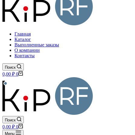
Главная
Каталог
Выполненные заказы
О компании
Контакты
Поиск
Корзина
0,00
₽
0
Поиск
Корзина
0,00
₽
0
Menu