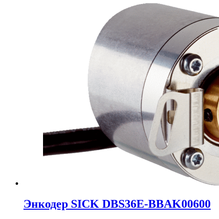
Энкодер SICK DBS36E-BBAK00600