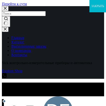
Перейти к сути
ЗАКРЫТЬ
Ничего
не
найдено
Главная
Каталог
Выполненные заказы
О компании
Контакты
Sick контрольно-измерительные приборы и автоматика
Explore Shop
Sick контрольно-измерительные приборы и автоматика