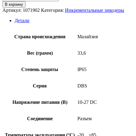
товара
В корзину
Энкодер
Артикул:
1071902
Категория:
Инкрементальные энкодеры
SICK
DBS60E-
Детали
TJEA02048
Страна происхождения
Малайзия
Вес (грамм)
33,6
Степень защиты
IP65
Серия
DBS
Напряжение питания (В)
10-27 DC
Соединение
Разъем
Температура эксплуатации (°C)
-20…+85