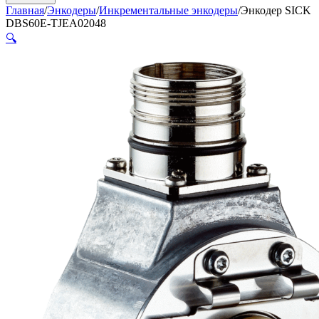
Главная
/
Энкодеры
/
Инкрементальные энкодеры
/
Энкодер SICK
DBS60E-TJEA02048
🔍