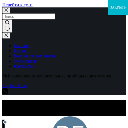
Перейти к сути
ЗАКРЫТЬ
Ничего
не
найдено
Главная
Каталог
Выполненные заказы
О компании
Контакты
Sick контрольно-измерительные приборы и автоматика
Explore Shop
Sick контрольно-измерительные приборы и автоматика