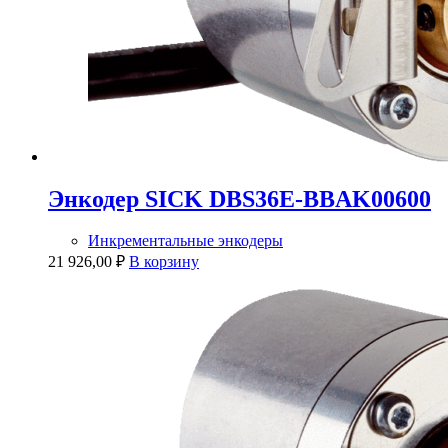
Энкодер SICK DBS36E-BBAK00600
Инкрементальные энкодеры
21 926,00
₽
В корзину