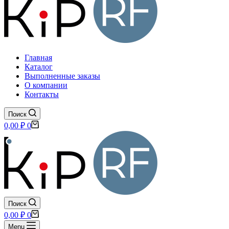
Главная
Каталог
Выполненные заказы
О компании
Контакты
Поиск
Корзина
0,00
₽
0
Поиск
Корзина
0,00
₽
0
Menu