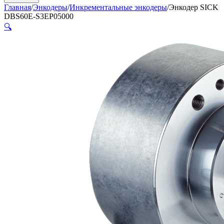
Главная
/
Энкодеры
/
Инкрементальные энкодеры
/
Энкодер SICK
DBS60E-S3EP05000
🔍