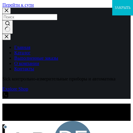
Перейти к сути
ЗАКРЫТЬ
Ничего
не
найдено
Главная
Каталог
Выполненные заказы
О компании
Контакты
Sick контрольно-измерительные приборы и автоматика
Explore Shop
Sick контрольно-измерительные приборы и автоматика