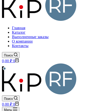
Главная
Каталог
Выполненные заказы
О компании
Контакты
Поиск
Корзина
0,00
₽
0
Поиск
Корзина
0,00
₽
0
Menu