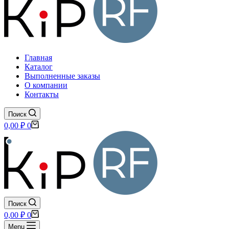
Главная
Каталог
Выполненные заказы
О компании
Контакты
Поиск
Корзина
0,00
₽
0
Поиск
Корзина
0,00
₽
0
Menu