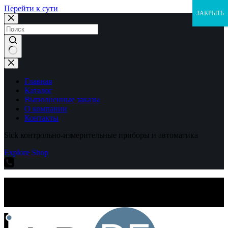
Перейти к сути
ЗАКРЫТЬ
Ничего
не
найдено
Главная
Каталог
Выполненные заказы
О компании
Контакты
Sick контрольно-измерительные приборы и автоматика
Explore Shop
Sick контрольно-измерительные приборы и автоматика