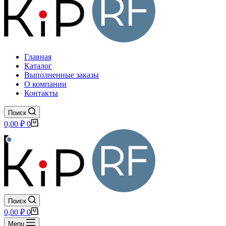
Главная
Каталог
Выполненные заказы
О компании
Контакты
Поиск
Корзина
0,00
₽
0
Поиск
Корзина
0,00
₽
0
Menu