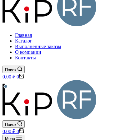
Главная
Каталог
Выполненные заказы
О компании
Контакты
Поиск
Корзина
0,00
₽
0
Поиск
Корзина
0,00
₽
0
Menu