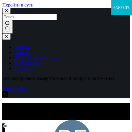
Перейти к сути
ЗАКРЫТЬ
Ничего
не
найдено
Главная
Каталог
Выполненные заказы
О компании
Контакты
Sick контрольно-измерительные приборы и автоматика
Explore Shop
Sick контрольно-измерительные приборы и автоматика