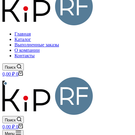
Главная
Каталог
Выполненные заказы
О компании
Контакты
Поиск
Корзина
0,00
₽
0
Поиск
Корзина
0,00
₽
0
Menu