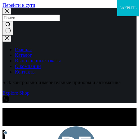
Перейти к сути
ЗАКРЫТЬ
Ничего
не
найдено
Главная
Каталог
Выполненные заказы
О компании
Контакты
Sick контрольно-измерительные приборы и автоматика
Explore Shop
Sick контрольно-измерительные приборы и автоматика