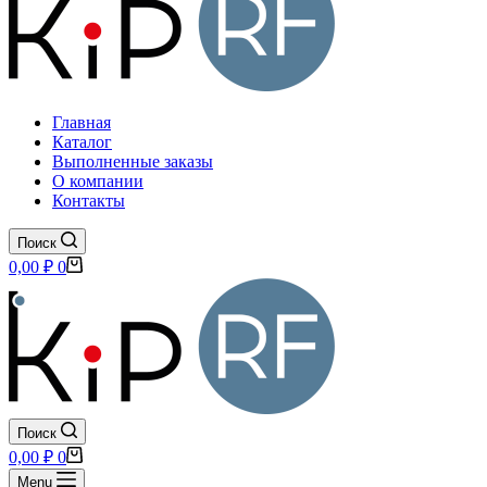
Главная
Каталог
Выполненные заказы
О компании
Контакты
Поиск
Корзина
0,00
₽
0
Поиск
Корзина
0,00
₽
0
Menu