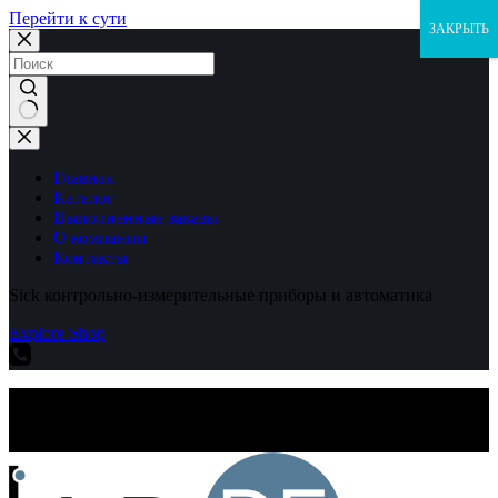
Перейти к сути
ЗАКРЫТЬ
Ничего
не
найдено
Главная
Каталог
Выполненные заказы
О компании
Контакты
Sick контрольно-измерительные приборы и автоматика
Explore Shop
Sick контрольно-измерительные приборы и автоматика