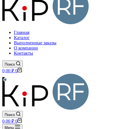
Главная
Каталог
Выполненные заказы
О компании
Контакты
Поиск
Корзина
0,00
₽
0
Поиск
Корзина
0,00
₽
0
Menu