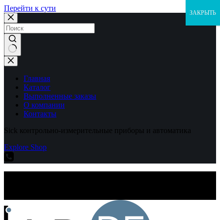
Перейти к сути
ЗАКРЫТЬ
Ничего
не
найдено
Главная
Каталог
Выполненные заказы
О компании
Контакты
Sick контрольно-измерительные приборы и автоматика
Explore Shop
Sick контрольно-измерительные приборы и автоматика