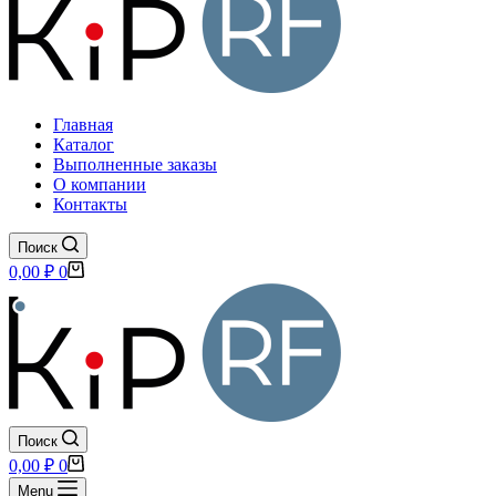
Главная
Каталог
Выполненные заказы
О компании
Контакты
Поиск
Корзина
0,00
₽
0
Поиск
Корзина
0,00
₽
0
Menu