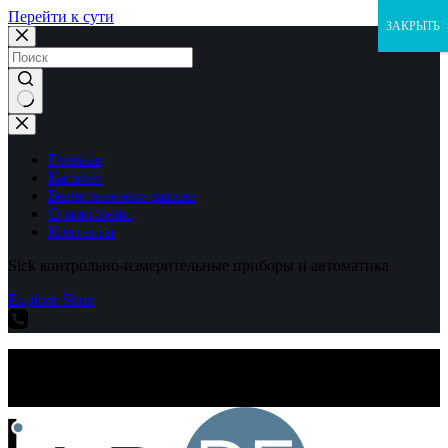
Перейти к сути
ЗАКРЫТЬ
Ничего
не
найдено
Главная
Каталог
Выполненные заказы
О компании
Контакты
Sick контрольно-измерительные приборы и автоматика
Explore Shop
Sick контрольно-измерительные приборы и автоматика