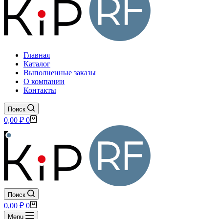
Главная
Каталог
Выполненные заказы
О компании
Контакты
Поиск
Корзина
0,00
₽
0
Поиск
Корзина
0,00
₽
0
Menu