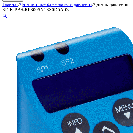
Главная
/
Датчики преобразователи давления
/
Датчик давления
SICK PBS-RP300SN1SS0D5A0Z
🔍