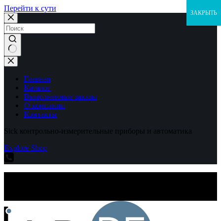
Перейти к сути
ЗАКРЫТЬ
Ничего
не
найдено
Главная
Каталог
Выполненные заказы
О компании
Контакты
Sick контрольно-измерительные приборы и автоматика
Explore Shop
Sick контрольно-измерительные приборы и автоматика