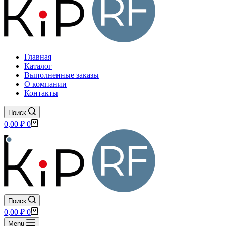
Главная
Каталог
Выполненные заказы
О компании
Контакты
Поиск
Корзина
0,00
₽
0
Поиск
Корзина
0,00
₽
0
Menu