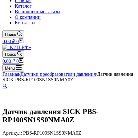
Главная
Каталог
Выполненные заказы
О компании
Контакты
Поиск
Корзина
0,00
₽
0
Поиск
Корзина
0,00
₽
0
Menu
Главная
/
Датчики преобразователи давления
/
Датчик давления
SICK PBS-RP100SN1SS0NMA0Z
🔍
Датчик давления SICK PBS-
RP100SN1SS0NMA0Z
Артикул: PBS-RP100SN1SS0NMA0Z