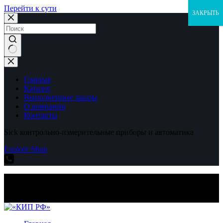
Перейти к сути
ЗАКРЫТЬ
Ничего
не
найдено
Главная
Каталог
Выполненные заказы
О компании
Контакты
Sick контрольно-измерительные приборы и автоматика
Explore Shop
Sick контрольно-измерительные приборы и автоматика