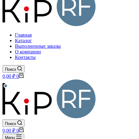
Главная
Каталог
Выполненные заказы
О компании
Контакты
Поиск
Корзина
0,00
₽
0
Поиск
Корзина
0,00
₽
0
Menu