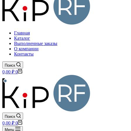
Главная
Каталог
Выполненные заказы
О компании
Контакты
Поиск
Корзина
0,00
₽
0
Поиск
Корзина
0,00
₽
0
Menu