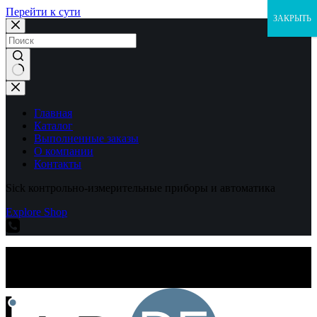
Перейти к сути
ЗАКРЫТЬ
Ничего
не
найдено
Главная
Каталог
Выполненные заказы
О компании
Контакты
Sick контрольно-измерительные приборы и автоматика
Explore Shop
Sick контрольно-измерительные приборы и автоматика