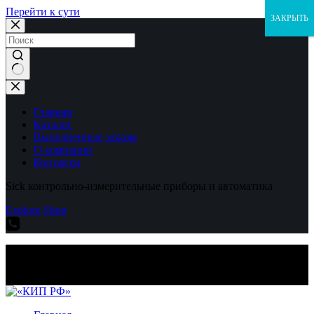
Перейти к сути
ЗАКРЫТЬ
Ничего
не
найдено
Главная
Каталог
Выполненные заказы
О компании
Контакты
Sick контрольно-измерительные приборы и автоматика
Explore Shop
Sick контрольно-измерительные приборы и автоматика