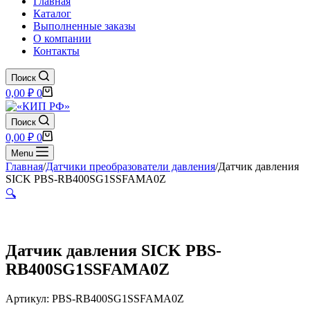
Главная
Каталог
Выполненные заказы
О компании
Контакты
Поиск
Корзина
0,00
₽
0
Поиск
Корзина
0,00
₽
0
Menu
Главная
/
Датчики преобразователи давления
/
Датчик давления
SICK PBS-RB400SG1SSFAMA0Z
🔍
Датчик давления SICK PBS-
RB400SG1SSFAMA0Z
Артикул: PBS-RB400SG1SSFAMA0Z