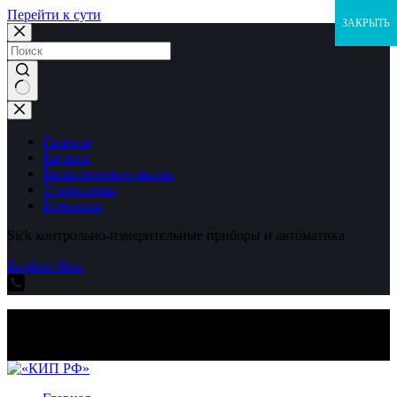
Перейти к сути
ЗАКРЫТЬ
Ничего
не
найдено
Главная
Каталог
Выполненные заказы
О компании
Контакты
Sick контрольно-измерительные приборы и автоматика
Explore Shop
Sick контрольно-измерительные приборы и автоматика