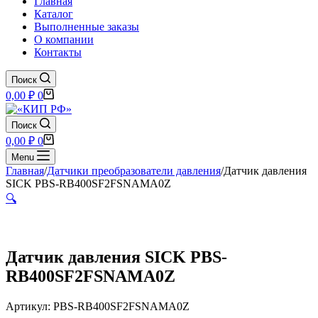
Главная
Каталог
Выполненные заказы
О компании
Контакты
Поиск
Корзина
0,00
₽
0
Поиск
Корзина
0,00
₽
0
Menu
Главная
/
Датчики преобразователи давления
/
Датчик давления
SICK PBS-RB400SF2FSNAMA0Z
🔍
Датчик давления SICK PBS-
RB400SF2FSNAMA0Z
Артикул: PBS-RB400SF2FSNAMA0Z