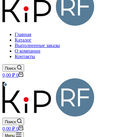
Главная
Каталог
Выполненные заказы
О компании
Контакты
Поиск
Корзина
0,00
₽
0
Поиск
Корзина
0,00
₽
0
Menu