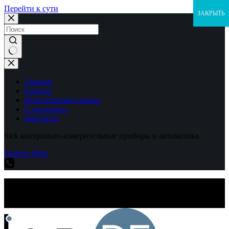
Перейти к сути
ЗАКРЫТЬ
Ничего
не
найдено
Главная
Каталог
Выполненные заказы
О компании
Контакты
Sick контрольно-измерительные приборы и автоматика
Explore Shop
Sick контрольно-измерительные приборы и автоматика