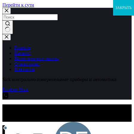
Перейти к сути
ЗАКРЫТЬ
Ничего
не
найдено
Главная
Каталог
Выполненные заказы
О компании
Контакты
Sick контрольно-измерительные приборы и автоматика
Explore Shop
Sick контрольно-измерительные приборы и автоматика