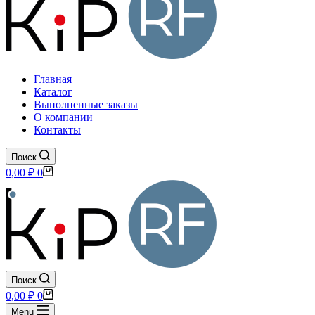
Главная
Каталог
Выполненные заказы
О компании
Контакты
Поиск
Корзина
0,00
₽
0
Поиск
Корзина
0,00
₽
0
Menu