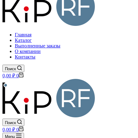
Главная
Каталог
Выполненные заказы
О компании
Контакты
Поиск
Корзина
0,00
₽
0
Поиск
Корзина
0,00
₽
0
Menu