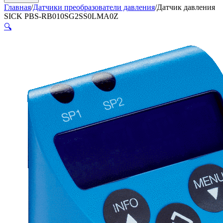
Главная
/
Датчики преобразователи давления
/
Датчик давления
SICK PBS-RB010SG2SS0LMA0Z
🔍