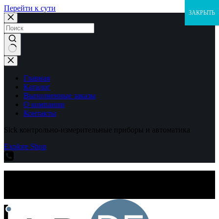
Перейти к сути
ЗАКРЫТЬ
Ничего
не
найдено
Главная
Каталог
Выполненные заказы
О компании
Контакты
Sick контрольно-измерительные приборы и автоматика
Explore Shop
Sick контрольно-измерительные приборы и автоматика