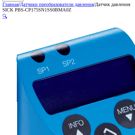
Главная
/
Датчики преобразователи давления
/
Датчик давления
SICK PBS-CP175SN1SS0BMA0Z
🔍