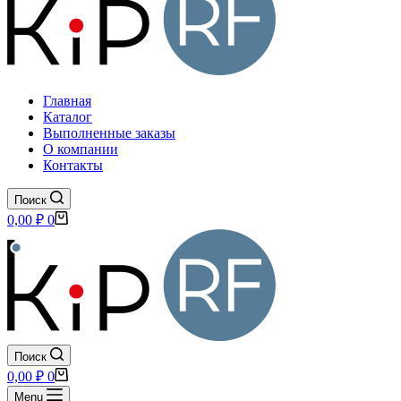
Главная
Каталог
Выполненные заказы
О компании
Контакты
Поиск
Корзина
0,00
₽
0
Поиск
Корзина
0,00
₽
0
Menu