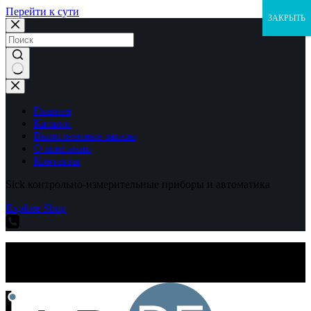
Перейти к сути
ЗАКРЫТЬ
Ничего
не
найдено
Главная
Каталог
Выполненные заказы
О компании
Контакты
Sick контрольно-измерительные приборы и автоматика
Explore Shop
Sick контрольно-измерительные приборы и автоматика