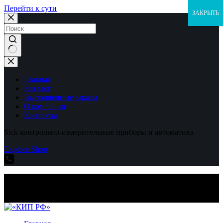
Перейти к сути
ЗАКРЫТЬ
Ничего
не
найдено
Главная
Каталог
Выполненные заказы
О компании
Контакты
Sick контрольно-измерительные приборы и автоматика
Explore Shop
Sick контрольно-измерительные приборы и автоматика