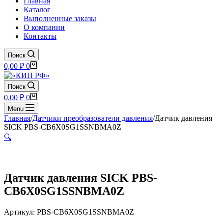
Главная
Каталог
Выполненные заказы
О компании
Контакты
Поиск
Корзина
0,00
₽
0
Поиск
Корзина
0,00
₽
0
Menu
Главная
/
Датчики преобразователи давления
/
Датчик давления
SICK PBS-CB6X0SG1SSNBMA0Z
🔍
Датчик давления SICK PBS-
CB6X0SG1SSNBMA0Z
Артикул: PBS-CB6X0SG1SSNBMA0Z