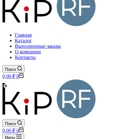
Главная
Каталог
Выполненные заказы
О компании
Контакты
Поиск
Корзина
0,00
₽
0
Поиск
Корзина
0,00
₽
0
Menu