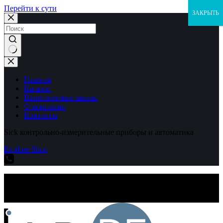
Перейти к сути
ЗАКРЫТЬ
Ничего
не
найдено
Главная
Каталог
Выполненные заказы
О компании
Контакты
Sick контрольно-измерительные приборы и автоматика
Explore Shop
Sick контрольно-измерительные приборы и автоматика