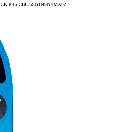
 SICK PBS-CB025SG1NSNBMA0Z