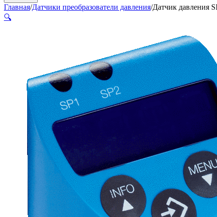
Главная
/
Датчики преобразователи давления
/
Датчик давления
🔍