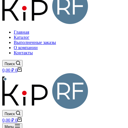
Главная
Каталог
Выполненные заказы
О компании
Контакты
Поиск
Корзина
0,00
₽
0
Поиск
Корзина
0,00
₽
0
Menu