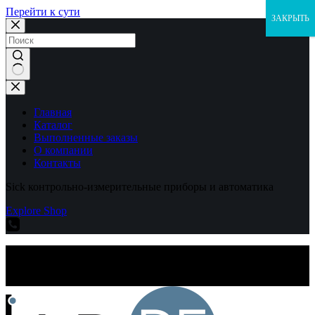
Перейти к сути
ЗАКРЫТЬ
Ничего
не
найдено
Главная
Каталог
Выполненные заказы
О компании
Контакты
Sick контрольно-измерительные приборы и автоматика
Explore Shop
Sick контрольно-измерительные приборы и автоматика