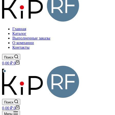
Главная
Каталог
Выполненные заказы
О компании
Контакты
Поиск
Корзина
0,00
₽
0
Поиск
Корзина
0,00
₽
0
Menu