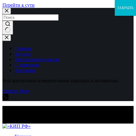
Перейти к сути
ЗАКРЫТЬ
Ничего
не
найдено
Главная
Каталог
Выполненные заказы
О компании
Контакты
Sick контрольно-измерительные приборы и автоматика
Explore Shop
Sick контрольно-измерительные приборы и автоматика