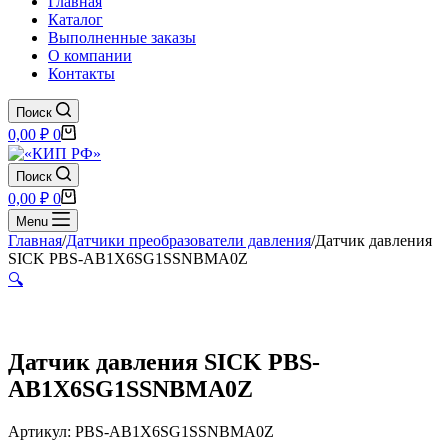
Главная
Каталог
Выполненные заказы
О компании
Контакты
Поиск
Корзина
0,00
₽
0
Поиск
Корзина
0,00
₽
0
Menu
Главная
/
Датчики преобразователи давления
/
Датчик давления
SICK PBS-AB1X6SG1SSNBMA0Z
🔍
Датчик давления SICK PBS-
AB1X6SG1SSNBMA0Z
Артикул: PBS-AB1X6SG1SSNBMA0Z