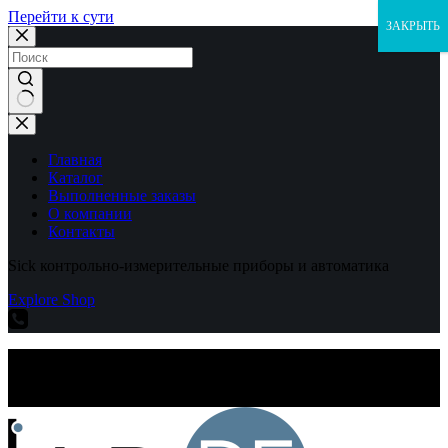
Перейти к сути
ЗАКРЫТЬ
Ничего
не
найдено
Главная
Каталог
Выполненные заказы
О компании
Контакты
Sick контрольно-измерительные приборы и автоматика
Explore Shop
Sick контрольно-измерительные приборы и автоматика