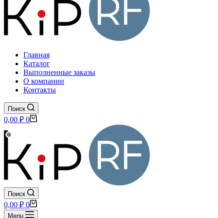
Главная
Каталог
Выполненные заказы
О компании
Контакты
Поиск
Корзина
0,00
₽
0
Поиск
Корзина
0,00
₽
0
Menu