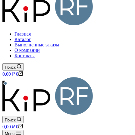
Главная
Каталог
Выполненные заказы
О компании
Контакты
Поиск
Корзина
0,00
₽
0
Поиск
Корзина
0,00
₽
0
Menu