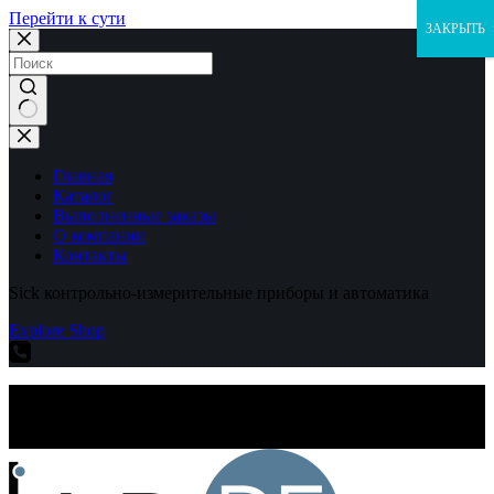
Перейти к сути
ЗАКРЫТЬ
Ничего
не
найдено
Главная
Каталог
Выполненные заказы
О компании
Контакты
Sick контрольно-измерительные приборы и автоматика
Explore Shop
Sick контрольно-измерительные приборы и автоматика