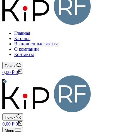
Главная
Каталог
Выполненные заказы
О компании
Контакты
Поиск
Корзина
0,00
₽
0
Поиск
Корзина
0,00
₽
0
Menu