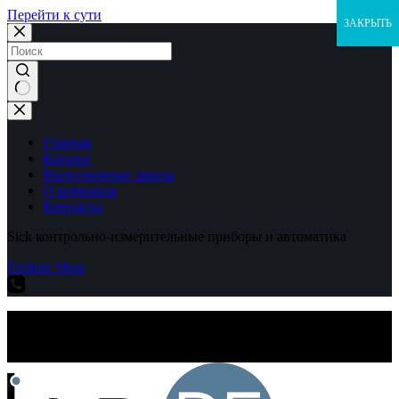
Перейти к сути
ЗАКРЫТЬ
Ничего
не
найдено
Главная
Каталог
Выполненные заказы
О компании
Контакты
Sick контрольно-измерительные приборы и автоматика
Explore Shop
Sick контрольно-измерительные приборы и автоматика