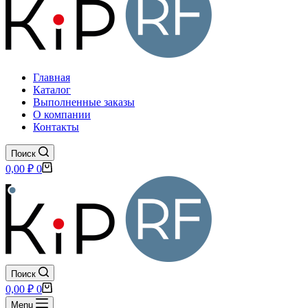
Главная
Каталог
Выполненные заказы
О компании
Контакты
Поиск
Корзина
0,00
₽
0
Поиск
Корзина
0,00
₽
0
Menu