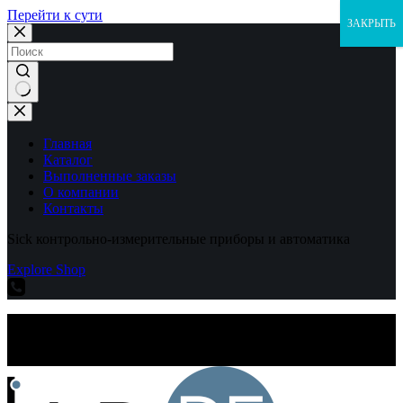
Перейти к сути
ЗАКРЫТЬ
Ничего
не
найдено
Главная
Каталог
Выполненные заказы
О компании
Контакты
Sick контрольно-измерительные приборы и автоматика
Explore Shop
Sick контрольно-измерительные приборы и автоматика