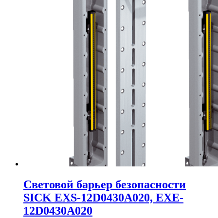
Cветовой барьер безопасности
SICK EXS-12D0430A020, EXE-
12D0430A020