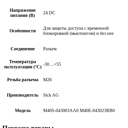
Напряжение
24 DC
питания (В)
Для защиты доступа с временной
Особенности
блокировкой (мьютингом) и без нее
Соединение
Разъем
Температура
-30…+55
эксплуатации (°C)
Резьба разъема
M26
Производитель
Sick AG
Модель
M40S-043003AA0 M40E-043023RB0
Похожие товары