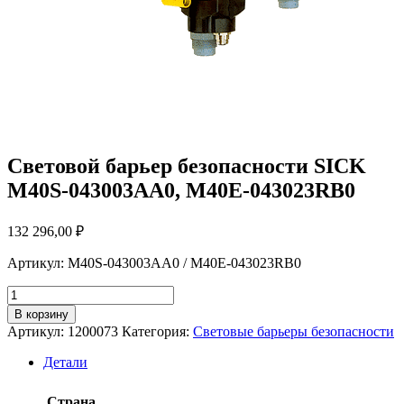
Cветовой барьер безопасности SICK
M40S-043003AA0, M40E-043023RB0
132 296,00
₽
Артикул: M40S-043003AA0 / M40E-043023RB0
Количество
товара
В корзину
Cветовой
Артикул:
1200073
Категория:
Световые барьеры безопасности
барьер
безопасности
Детали
SICK
M40S-
Страна