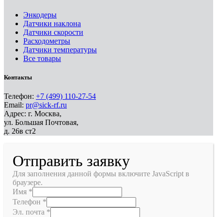
Энкодеры
Датчики наклона
Датчики скорости
Расходометры
Датчики температуры
Все товары
Контакты
Телефон:
+7 (499) 110-27-54
Email:
pr@sick-rf.ru
Адрес: г. Москва,
ул. Большая Почтовая,
д. 26в ст2
Отправить заявку
Для заполнения данной формы включите JavaScript в
браузере.
Имя
*
Телефон
*
Эл. почта
*