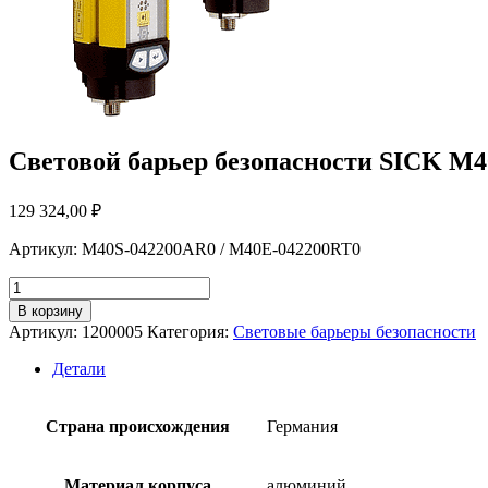
Cветовой барьер безопасности SICK M
129 324,00
₽
Артикул: M40S-042200AR0 / M40E-042200RT0
Количество
товара
В корзину
Cветовой
Артикул:
1200005
Категория:
Световые барьеры безопасности
барьер
безопасности
Детали
SICK
M40S-
042200AR0,
Страна происхождения
Германия
M40E-
042200RT0
Материал корпуса
алюминий