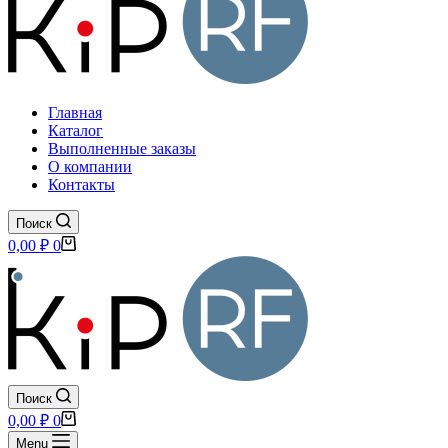
Главная
Каталог
Выполненные заказы
О компании
Контакты
Поиск
Корзина
0,00
₽
0
Поиск
Корзина
0,00
₽
0
Menu