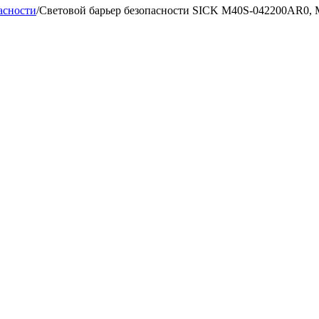
асности
/
Cветовой барьер безопасности SICK M40S-042200AR0,