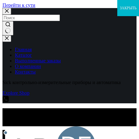
Перейти к сути
ЗАКРЫТЬ
Ничего
не
найдено
Главная
Каталог
Выполненные заказы
О компании
Контакты
Sick контрольно-измерительные приборы и автоматика
Explore Shop
Sick контрольно-измерительные приборы и автоматика