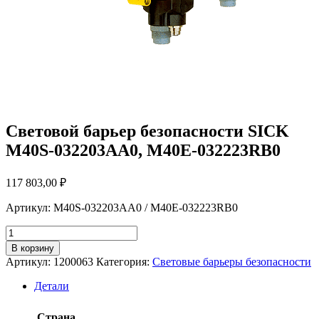
Cветовой барьер безопасности SICK
M40S-032203AA0, M40E-032223RB0
117 803,00
₽
Артикул: M40S-032203AA0 / M40E-032223RB0
Количество
товара
В корзину
Cветовой
Артикул:
1200063
Категория:
Световые барьеры безопасности
барьер
безопасности
Детали
SICK
M40S-
Страна