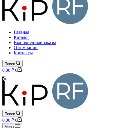
Главная
Каталог
Выполненные заказы
О компании
Контакты
Поиск
Корзина
0,00
₽
0
Поиск
Корзина
0,00
₽
0
Menu