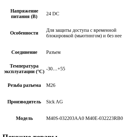
Напряжение
24 DC
питания (В)
Для защиты доступа с временной
Особенности
блокировкой (мьютингом) и без нее
Соединение
Разъем
Температура
-30…+55
эксплуатации (°C)
Резьба разъема
M26
Производитель
Sick AG
Модель
M40S-032203AA0 M40E-032223RB0
Похожие товары