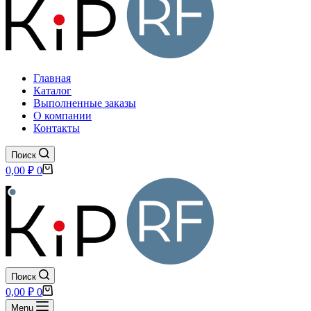
Главная
Каталог
Выполненные заказы
О компании
Контакты
Поиск
Корзина
0,00
₽
0
Поиск
Корзина
0,00
₽
0
Menu