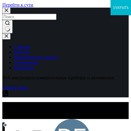
Перейти к сути
ЗАКРЫТЬ
Ничего
не
найдено
Главная
Каталог
Выполненные заказы
О компании
Контакты
Sick контрольно-измерительные приборы и автоматика
Explore Shop
Sick контрольно-измерительные приборы и автоматика