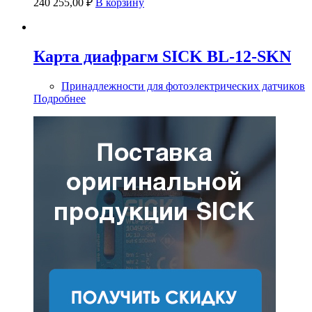
240 255,00
₽
В корзину
Карта диафрагм SICK BL-12-SKN
Принадлежности для фотоэлектрических датчиков
Подробнее