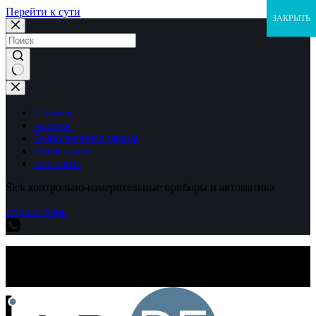
Перейти к сути
ЗАКРЫТЬ
Ничего
не
найдено
Главная
Каталог
Выполненные заказы
О компании
Контакты
Sick контрольно-измерительные приборы и автоматика
Explore Shop
Sick контрольно-измерительные приборы и автоматика