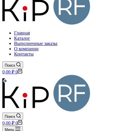
Главная
Каталог
Выполненные заказы
О компании
Контакты
Поиск
Корзина
0,00
₽
0
Поиск
Корзина
0,00
₽
0
Menu