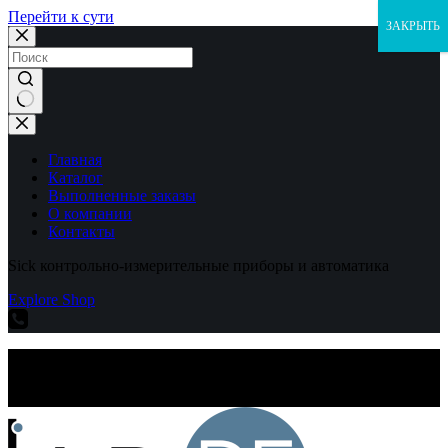
Перейти к сути
ЗАКРЫТЬ
Ничего
не
найдено
Главная
Каталог
Выполненные заказы
О компании
Контакты
Sick контрольно-измерительные приборы и автоматика
Explore Shop
Sick контрольно-измерительные приборы и автоматика