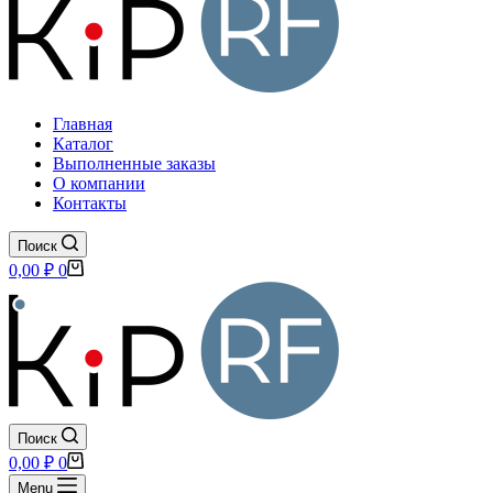
Главная
Каталог
Выполненные заказы
О компании
Контакты
Поиск
Корзина
0,00
₽
0
Поиск
Корзина
0,00
₽
0
Menu