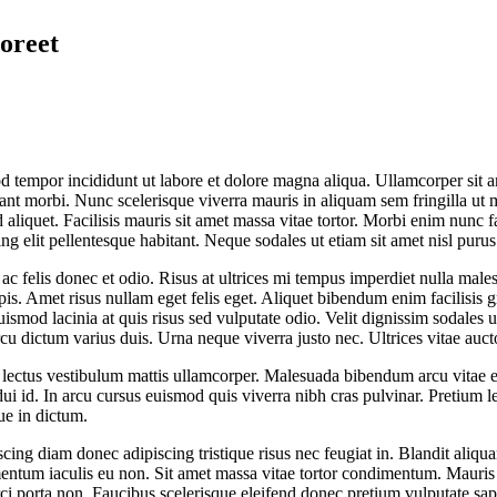
oreet
d tempor incididunt ut labore et dolore magna aliqua. Ullamcorper sit a
ant morbi. Nunc scelerisque viverra mauris in aliquam sem fringilla ut
liquet. Facilisis mauris sit amet massa vitae tortor. Morbi enim nunc fa
ng elit pellentesque habitant. Neque sodales ut etiam sit amet nisl purus
ac felis donec et odio. Risus at ultrices mi tempus imperdiet nulla mal
pis. Amet risus nullam eget felis eget. Aliquet bibendum enim facilisis
mod lacinia at quis risus sed vulputate odio. Velit dignissim sodales ut
cu dictum varius duis. Urna neque viverra justo nec. Ultrices vitae auct
ed lectus vestibulum mattis ullamcorper. Malesuada bibendum arcu vitae e
dui id. In arcu cursus euismod quis viverra nibh cras pulvinar. Pretium 
ue in dictum.
iscing diam donec adipiscing tristique risus nec feugiat in. Blandit aliqu
mentum iaculis eu non. Sit amet massa vitae tortor condimentum. Mauri
i porta non. Faucibus scelerisque eleifend donec pretium vulputate sapie