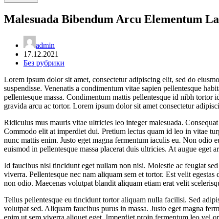
Malesuada Bibendum Arcu Elementum La
admin
17.12.2021
Без рубрики
Lorem ipsum dolor sit amet, consectetur adipiscing elit, sed do eiusmo
suspendisse. Venenatis a condimentum vitae sapien pellentesque habit
pellentesque massa. Condimentum mattis pellentesque id nibh tortor id a
gravida arcu ac tortor. Lorem ipsum dolor sit amet consectetur adipisci
Ridiculus mus mauris vitae ultricies leo integer malesuada. Consequat 
Commodo elit at imperdiet dui. Pretium lectus quam id leo in vitae tur
nunc mattis enim. Justo eget magna fermentum iaculis eu. Non odio euis
euismod in pellentesque massa placerat duis ultricies. At augue eget ar
Id faucibus nisl tincidunt eget nullam non nisi. Molestie ac feugiat s
viverra. Pellentesque nec nam aliquam sem et tortor. Est velit egestas 
non odio. Maecenas volutpat blandit aliquam etiam erat velit scelerisq
Tellus pellentesque eu tincidunt tortor aliquam nulla facilisi. Sed adip
volutpat sed. Aliquam faucibus purus in massa. Justo eget magna fer
enim ut sem viverra aliquet eget. Imperdiet proin fermentum leo vel orc