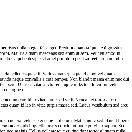
met risus nullam eget felis eget. Pretium quam vulputate dignissim
 morbi. Mauris a diam maecenas sed enim ut sem. Velit euismod in
ucibus a pellentesque sit amet porttitor eget. Laoreet non curabitur
.
esuada pellentesque elit. Varius quam quisque id diam vel quam.
 gravida neque convallis a cras semper. Non blandit massa enim nec dui
 eu sem. Ultrices vitae auctor eu augue ut lectus. Interdum velit
or eu augue ut.
lementum curabitur vitae nunc sed velit. Aenean et tortor at risus
lectus quam id leo in vitae turpis massa sed. Lacus vestibulum sed arcu
am etiam erat velit scelerisque in dictum. Mattis nunc sed blandit libero
s commodo quis imperdiet massa tincidunt nunc pulvinar sapien. Sed
n nec sagittis. Tellus pellentesque eu tincidunt tortor aliquam nulla.