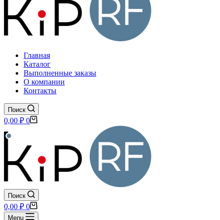
Главная
Каталог
Выполненные заказы
О компании
Контакты
Поиск
Корзина
0,00
₽
0
Поиск
Корзина
0,00
₽
0
Menu