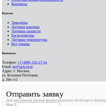
Контакты
Каталог
Энкодеры
Датчики наклона
Датчики скорости
Расходометры
Датчики температуры
Все товары
Контакты
Телефон:
+7 (499) 110-27-54
Email:
pr@sick-rf.ru
Адрес: г. Москва,
ул. Большая Почтовая,
д. 26в ст2
Отправить заявку
Для заполнения данной формы включите JavaScript в браузер
Имя
*