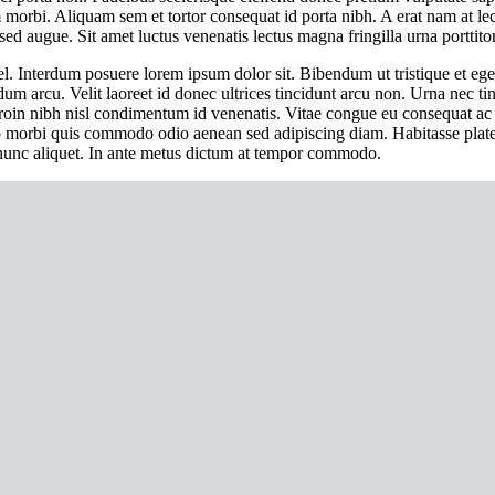
morbi. Aliquam sem et tortor consequat id porta nibh. A erat nam at le
 sed augue. Sit amet luctus venenatis lectus magna fringilla urna porttito
. Interdum posuere lorem ipsum dolor sit. Bibendum ut tristique et egest
m arcu. Velit laoreet id donec ultrices tincidunt arcu non. Urna nec ti
 proin nibh nisl condimentum id venenatis. Vitae congue eu consequat a
io morbi quis commodo odio aenean sed adipiscing diam. Habitasse platea
unc aliquet. In ante metus dictum at tempor commodo.